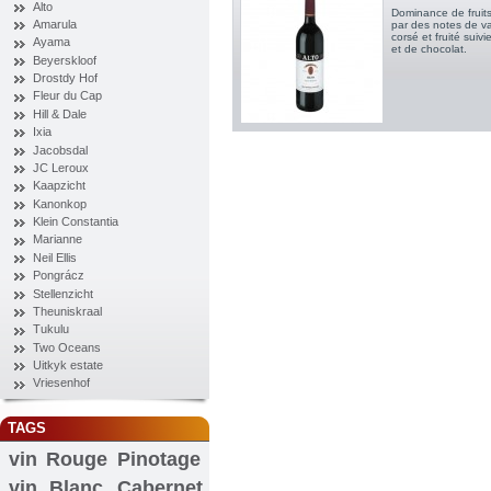
Alto
Dominance de fruits 
Amarula
par des notes de va
corsé et fruité suiv
Ayama
et de chocolat.
Beyerskloof
Drostdy Hof
Fleur du Cap
Hill & Dale
Ixia
Jacobsdal
JC Leroux
Kaapzicht
Kanonkop
Klein Constantia
Marianne
Neil Ellis
Pongrácz
Stellenzicht
Theuniskraal
Tukulu
Two Oceans
Uitkyk estate
Vriesenhof
TAGS
vin Rouge
Pinotage
vin Blanc
Cabernet