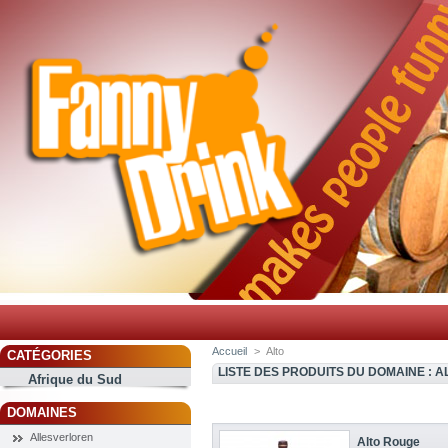
Accueil
>
Alto
CATÉGORIES
LISTE DES PRODUITS DU DOMAINE : A
Afrique du Sud
DOMAINES
Allesverloren
Alto Rouge