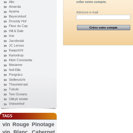
Alto
créer votre compte.
Amarula
Ayama
Adresse e-mail
Beyerskloof
Drostdy Hof
Fleur du Cap
Hill & Dale
Ixia
Jacobsdal
JC Leroux
Kaapzicht
Kanonkop
Klein Constantia
Marianne
Neil Ellis
Pongrácz
Stellenzicht
Theuniskraal
Tukulu
Two Oceans
Uitkyk estate
Vriesenhof
TAGS
vin Rouge
Pinotage
vin Blanc
Cabernet