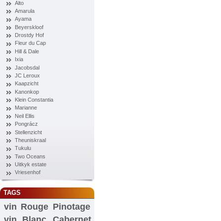
Alto
Amarula
Ayama
Beyerskloof
Drostdy Hof
Fleur du Cap
Hill & Dale
Ixia
Jacobsdal
JC Leroux
Kaapzicht
Kanonkop
Klein Constantia
Marianne
Neil Ellis
Pongrácz
Stellenzicht
Theuniskraal
Tukulu
Two Oceans
Uitkyk estate
Vriesenhof
TAGS
vin Rouge
Pinotage
vin Blanc
Cabernet