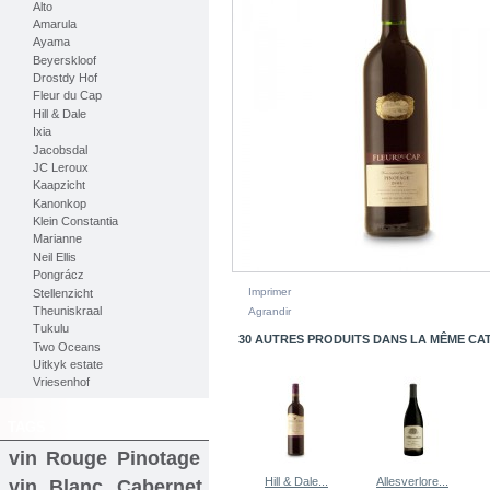
Alto
Amarula
Ayama
Beyerskloof
Drostdy Hof
Fleur du Cap
Hill & Dale
Ixia
Jacobsdal
JC Leroux
Kaapzicht
Kanonkop
Klein Constantia
Marianne
Neil Ellis
Pongrácz
Imprimer
Stellenzicht
Theuniskraal
Agrandir
Tukulu
30 AUTRES PRODUITS DANS LA MÊME CAT
Two Oceans
Uitkyk estate
Vriesenhof
TAGS
vin Rouge
Pinotage
Hill & Dale...
Allesverlore...
vin Blanc
Cabernet