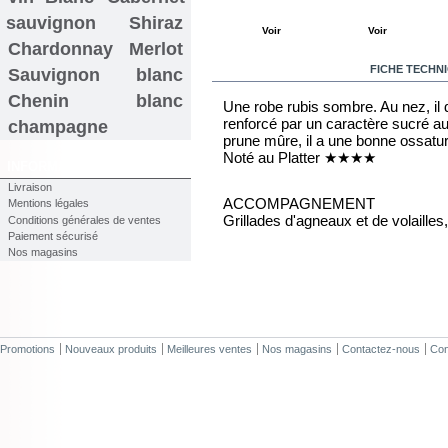
sauvignon
Shiraz
Voir
Voir
Chardonnay
Merlot
EN SAVOIR PLUS
FICHE TECHN
Sauvignon blanc
Chenin blanc
Une robe rubis sombre. Au nez, il
renforcé par un caractère sucré a
champagne
prune mûre, il a une bonne ossatur
Noté au Platter ★★★★
INFORMATIONS
Livraison
ACCOMPAGNEMENT
Mentions légales
Grillades d'agneaux et de volailles,
Conditions générales de ventes
Paiement sécurisé
Nos magasins
Promotions
Nouveaux produits
Meilleures ventes
Nos magasins
Contactez-nous
Con