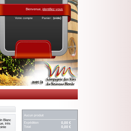
Bienvenue,
identifiez-vous
Votre compte
Panier :
(vide)
PANIER
Aucun produit
nin Blanc
Expédition
0,00 €
ue, très
Total
0,00 €
ointe