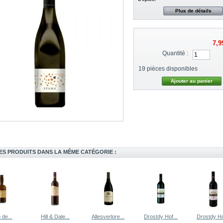
Plus de détails
7,9
Quantité :
19
pièces disponibles
ES PRODUITS DANS LA MÊME CATÉGORIE :
 de...
Hill & Dale...
Allesverlore...
Drostdy Hof...
Drostdy Ho