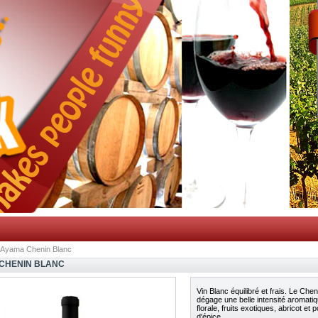
Ayama Chenin Blanc
CHENIN BLANC
Vin Blanc équilibré et frais. Le Che
dégage une belle intensité aromatiq
florale, fruits exotiques, abricot et p
d'épice.