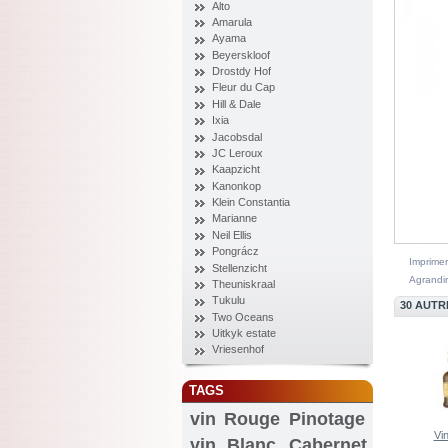
Alto
Amarula
Ayama
Beyerskloof
Drostdy Hof
Fleur du Cap
Hill & Dale
Ixia
Jacobsdal
JC Leroux
Kaapzicht
Kanonkop
Klein Constantia
Marianne
Neil Ellis
Pongrácz
Imprimer
Stellenzicht
Agrandir
Theuniskraal
Tukulu
30 AUTR
Two Oceans
Uitkyk estate
Vriesenhof
TAGS
vin Rouge
Pinotage
Vin
vin Blanc
Cabernet