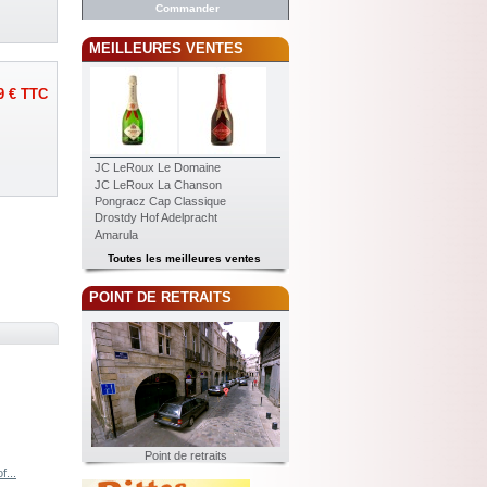
Commander
MEILLEURES VENTES
9 €
TTC
JC LeRoux Le Domaine
JC LeRoux La Chanson
Pongracz Cap Classique
Drostdy Hof Adelpracht
Amarula
Toutes les meilleures ventes
POINT DE RETRAITS
Point de retraits
f...
Two Oceans...
Two Oceans...
Tukulu Pinotage
Beyerskloof...